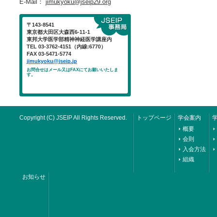
E-Mail：
jimukyoku@jseip29.org
〒143-8541
東京都大田区大森西6-11-1
東邦大学医学部精神神経医学講座内
TEL 03-3762-4151（内線:6770）
FAX 03-5471-5774
jimukyoku@jseip.jp
お問合せはメール又はFAXにてお願いいたしま
す。
Copyright (C) JSEIP All Rights Reserved.
トップページ
学会案内
概要
会則
入会方法
組織
お知らせ