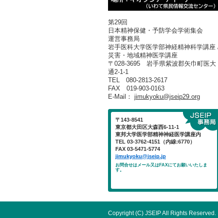
第29回
日本精神保健・予防学会学術集会
運営事務局
岩手医科大学医学部神経精神科学講座 
災害・地域精神医学講座
〒028-3695 岩手県紫波郡矢巾町医大
通2-1-1
TEL 080-2813-2617
FAX 019-903-0163
E-Mail：
jimukyoku@jseip29.org
〒143-8541
東京都大田区大森西6-11-1
東邦大学医学部精神神経医学講座内
TEL 03-3762-4151（内線:6770）
FAX 03-5471-5774
jimukyoku@jseip.jp
お問合せはメール又はFAXにてお願いいたしま
す。
Copyright (C) JSEIP All Rights Reserved.