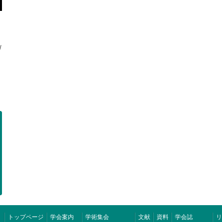
/
トップページ
学会案内
学術集会
文献
資料
学会誌
リ