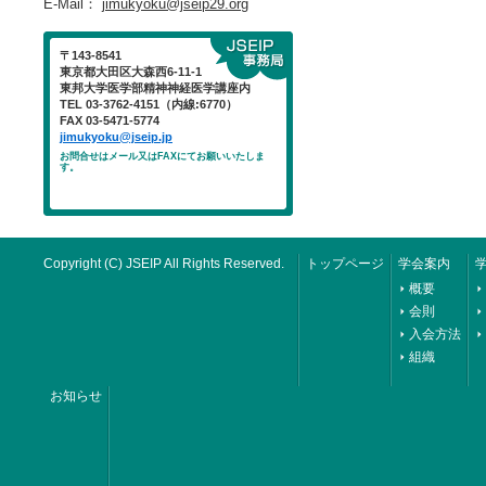
E-Mail：
jimukyoku@jseip29.org
〒143-8541
東京都大田区大森西6-11-1
東邦大学医学部精神神経医学講座内
TEL 03-3762-4151（内線:6770）
FAX 03-5471-5774
jimukyoku@jseip.jp
お問合せはメール又はFAXにてお願いいたしま
す。
Copyright (C) JSEIP All Rights Reserved.
トップページ
学会案内
概要
会則
入会方法
組織
お知らせ